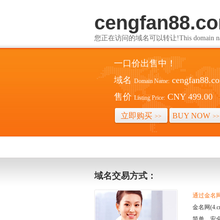
cengfan88.c
您正在访问的域名可以转让!This domain name i
一口价出售中！
域名
cengfan88.c
Domain Name:
售价
CNY 499.00
Listing Price:
立即购买
BUY NOW
>>
>>
域名交易方式：
通过金名网(
金名网(4
简单、安