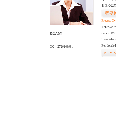
具体交易
我要
Process Ov
4.cn is a w
million RMB
联系我们
5 workdays
For detaile
QQ：2726103981
BUY 