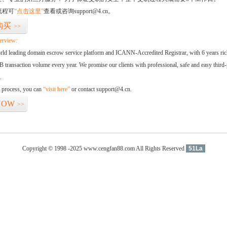
流程可
“点击这里”
查看或咨询support@4.cn。
购买
>>
erview:
orld leading domain escrow service platform and ICANN-Accredited Registrar, with 6 years ri
 transaction volume every year. We promise our clients with professional, safe and easy third-
.
d process, you can
“visit here”
or contact support@4.cn.
NOW
>>
Copyright © 1998 -2025 www.cengfan88.com All Rights Reserved
51La